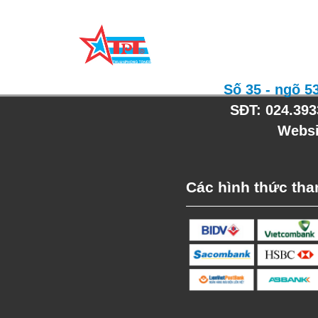
Công ty T
Nhà nhập khẩu
Số 35 - ngõ 5
SĐT: 024.39
Websi
Các hình thức tha