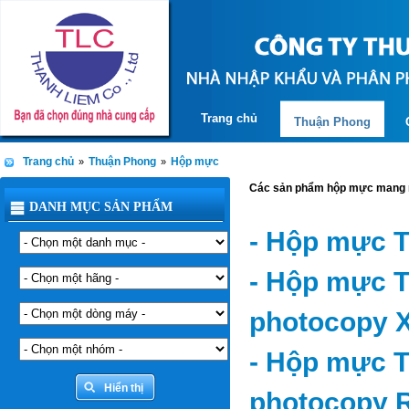
Trang chủ
Thuận Phong
Trang chủ
Thuận Phong
Hộp mực
»
»
Các sản phẩm hộp mực mang n
DANH MỤC SẢN PHẨM
- Hộp mực T
- Hộp mực 
photocopy X
- Hộp mực 
photocopy R