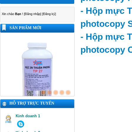
- Hộp mực 
Xin chào
Bạn
!
[Đăng nhập]
[Đăng ký]
photocopy S
SẢN PHẨM MỚI
- Hộp mực 
photocopy 
HỖ TRỢ TRỰC TUYẾN
Kinh doanh 1