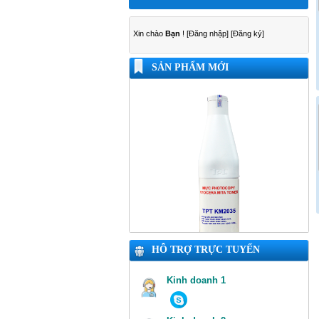
Xin chào
Bạn
!
[Đăng nhập]
[Đăng ký]
SẢN PHẨM MỚI
HỖ TRỢ TRỰC TUYẾN
Kinh doanh 1