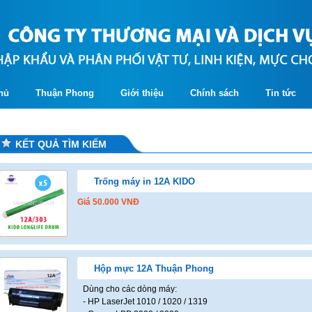
hủ
Thuận Phong
Giới thiệu
Chính sách
Tin tức
KẾT QUẢ TÌM KIẾM
Trống máy in 12A KIDO
Giá
50.000
VNĐ
Hộp mực 12A Thuận Phong
Dùng cho các dòng máy:
- HP LaserJet 1010 / 1020 / 1319